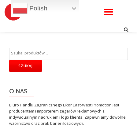
Polish
WŁĄC
Przejdź
do
NAWI
treści
SZUKAJ
O NAS
Biuro Handlu Zagranicznego Likor East-West Promotion jest
producentem i importerem zegarów reklamowych z
indywidualnym nadrukiem i logo klienta. Zapewniamy dowolne
wzornictwo oraz brak barier ilościowych.