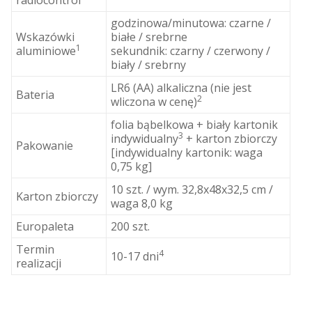
godzinowa/minutowa: czarne /
Wskazówki
białe / srebrne
1
aluminiowe
sekundnik: czarny / czerwony /
biały / srebrny
LR6 (AA) alkaliczna (nie jest
Bateria
2
wliczona w cenę)
folia bąbelkowa + biały kartonik
3
indywidualny
+ karton zbiorczy
Pakowanie
[indywidualny kartonik: waga
0,75 kg]
10 szt. / wym. 32,8x48x32,5 cm /
Karton zbiorczy
waga 8,0 kg
Europaleta
200 szt.
Termin
4
10-17 dni
realizacji