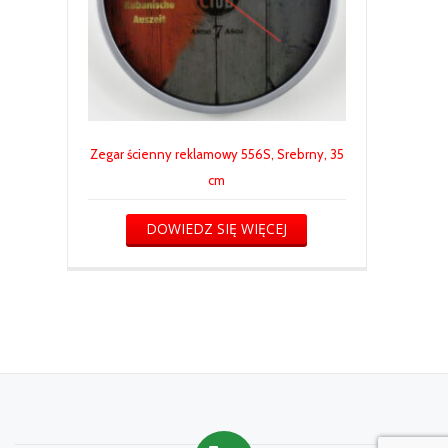
Zegar ścienny reklamowy 556S, Srebrny, 35
cm
DOWIEDZ SIĘ WIĘCEJ
Drugie
Menu