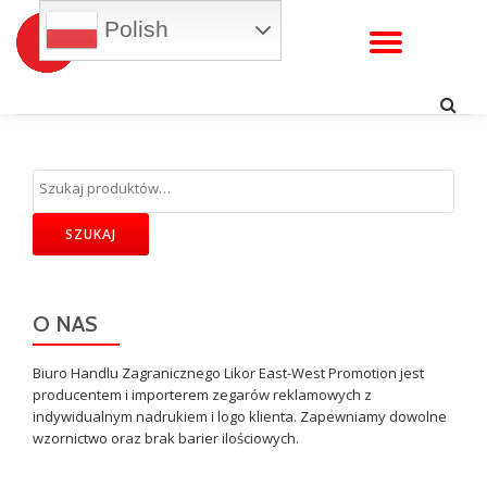
Polish
WŁĄC
Przejdź
do
NAWI
treści
SZUKAJ
O NAS
Biuro Handlu Zagranicznego Likor East-West Promotion jest
producentem i importerem zegarów reklamowych z
indywidualnym nadrukiem i logo klienta. Zapewniamy dowolne
wzornictwo oraz brak barier ilościowych.