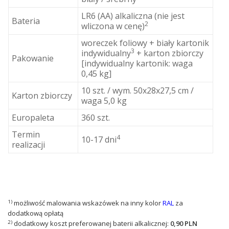
LR6 (AA) alkaliczna (nie jest
Bateria
2
wliczona w cenę)
woreczek foliowy + biały kartonik
3
indywidualny
+ karton zbiorczy
Pakowanie
[indywidualny kartonik: waga
0,45 kg]
10 szt. / wym. 50x28x27,5 cm /
Karton zbiorczy
waga 5,0 kg
Europaleta
360 szt.
Termin
4
10-17 dni
realizacji
1)
możliwość malowania wskazówek na inny kolor
RAL
za
dodatkową opłatą
2)
dodatkowy koszt preferowanej baterii alkalicznej:
0,90 PLN