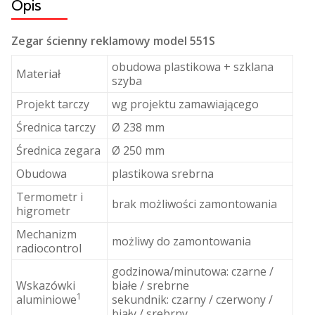
Opis
Zegar ścienny reklamowy model 551S
obudowa plastikowa + szklana
Materiał
szyba
Projekt tarczy
wg projektu zamawiającego
Średnica tarczy
Ø 238 mm
Średnica zegara
Ø 250 mm
Obudowa
plastikowa srebrna
Termometr i
brak możliwości zamontowania
higrometr
Mechanizm
możliwy do zamontowania
radiocontrol
godzinowa/minutowa: czarne /
Wskazówki
białe / srebrne
1
aluminiowe
sekundnik: czarny / czerwony /
biały / srebrny