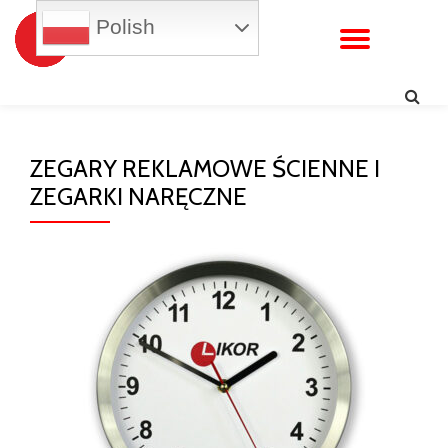
Polish
WŁĄC
Przejdź
do
NAWI
treści
ZEGARY REKLAMOWE ŚCIENNE I
ZEGARKI NARĘCZNE