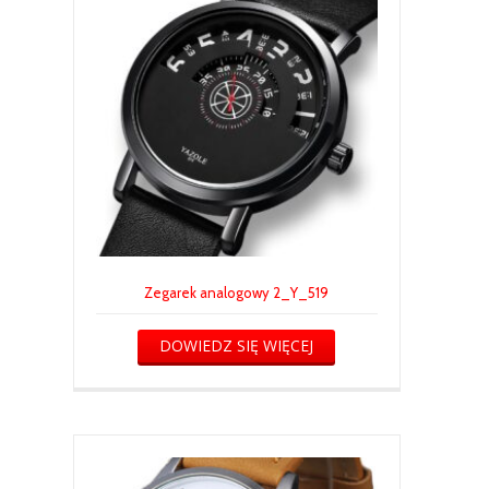
Zegarek analogowy 2_Y_519
DOWIEDZ SIĘ WIĘCEJ