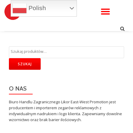
Polish
WŁĄC
Przejdź
do
NAWI
treści
SZUKAJ
O NAS
Biuro Handlu Zagranicznego Likor East-West Promotion jest
producentem i importerem zegarów reklamowych z
indywidualnym nadrukiem i logo klienta. Zapewniamy dowolne
wzornictwo oraz brak barier ilościowych.