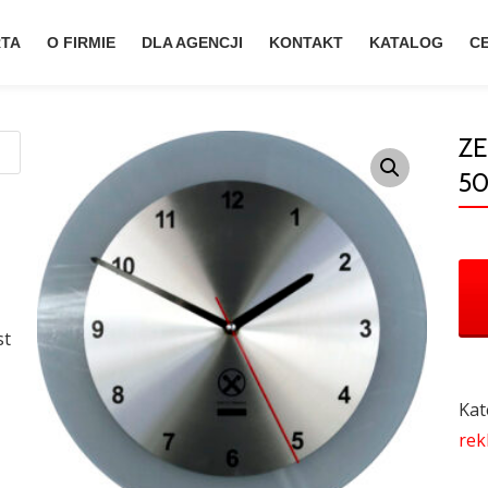
TA
O FIRMIE
DLA AGENCJI
KONTAKT
KATALOG
C
Z
50
st
Kat
rek