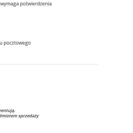
ze wymaga potwierdzenia
odu pocztowego
zentują.
zedmiotem sprzedaży