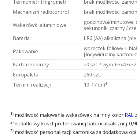
Termometr i higrometr
brak możliwości zamo
Mechanizm radiocontrol
brak możliwości zamo
godzinowa/minutowa: cz
1
Wskazówki aluminiowe
sekundnik: czarny / cze
Bateria
LR6 (AA) alkaliczna (nie
woreczek foliowy + bia
Pakowanie
[indywidualny kartonik
Karton zbiorczy
20 szt. / wym. 63x43x32
Europaleta
260 szt.
4
Termin realizacji
10-17 dni
1)
możliwość malowania wskazówek na inny kolor
RAL
z
2)
dodatkowy koszt preferowanej baterii alkalicznej:
0,9
3)
możliwość personalizacji kartonika za dodatkową opł