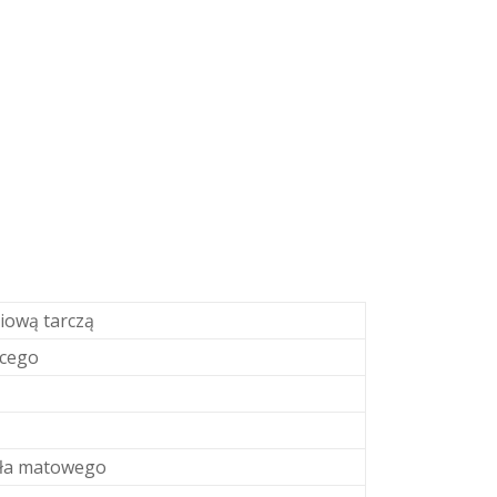
iową tarczą
ącego
kła matowego