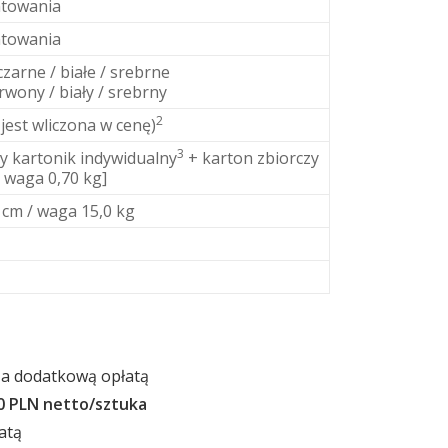
ntowania
ntowania
arne / białe / srebrne
rwony / biały / srebrny
2
 jest wliczona w cenę)
3
ły kartonik indywidualny
+ karton zbiorczy
: waga 0,70 kg]
 cm / waga 15,0 kg
a dodatkową opłatą
0 PLN netto/sztuka
atą