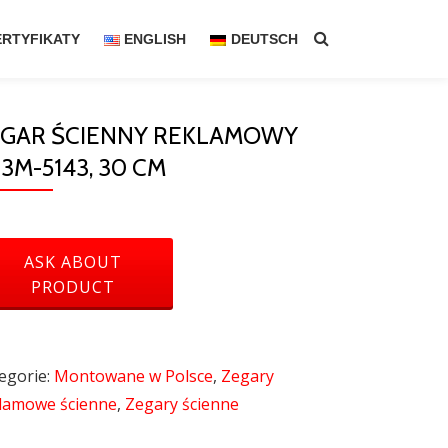
ERTYFIKATY
ENGLISH
DEUTSCH
EGAR ŚCIENNY REKLAMOWY
3M-5143, 30 CM
egorie:
Montowane w Polsce
,
Zegary
lamowe ścienne
,
Zegary ścienne