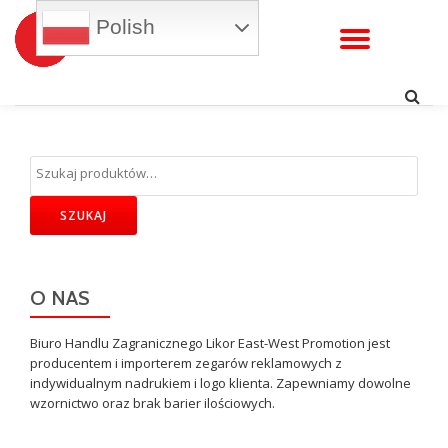
Polish
WŁĄC
Przejdź
do
NAWI
treści
SZUKAJ
O NAS
Biuro Handlu Zagranicznego Likor East-West Promotion jest
producentem i importerem zegarów reklamowych z
indywidualnym nadrukiem i logo klienta. Zapewniamy dowolne
wzornictwo oraz brak barier ilościowych.