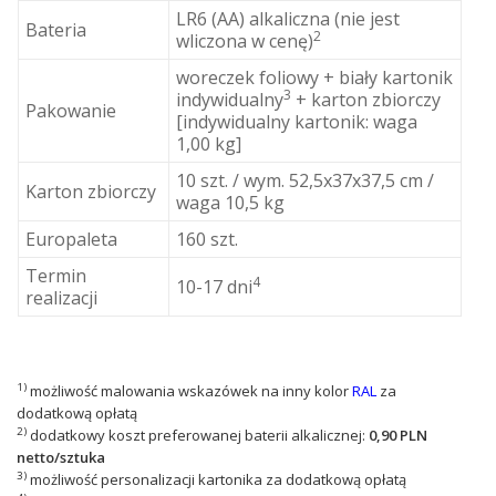
LR6 (AA) alkaliczna (nie jest
Bateria
2
wliczona w cenę)
woreczek foliowy + biały kartonik
3
indywidualny
+ karton zbiorczy
Pakowanie
[indywidualny kartonik: waga
1,00 kg]
10 szt. / wym. 52,5x37x37,5 cm /
Karton zbiorczy
waga 10,5 kg
Europaleta
160 szt.
Termin
4
10-17 dni
realizacji
1)
możliwość malowania wskazówek na inny kolor
RAL
za
dodatkową opłatą
2)
dodatkowy koszt preferowanej baterii alkalicznej:
0,90 PLN
netto/sztuka
3)
możliwość personalizacji kartonika za dodatkową opłatą