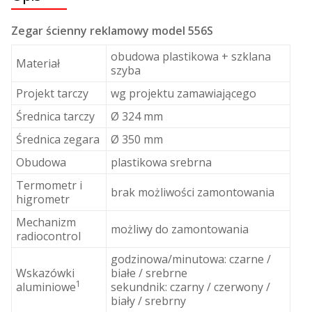
Zegar ścienny reklamowy model 556S
obudowa plastikowa + szklana
Materiał
szyba
Projekt tarczy
wg projektu zamawiającego
Średnica tarczy
Ø 324 mm
Średnica zegara
Ø 350 mm
Obudowa
plastikowa srebrna
Termometr i
brak możliwości zamontowania
higrometr
Mechanizm
możliwy do zamontowania
radiocontrol
godzinowa/minutowa: czarne /
Wskazówki
białe / srebrne
1
aluminiowe
sekundnik: czarny / czerwony /
biały / srebrny