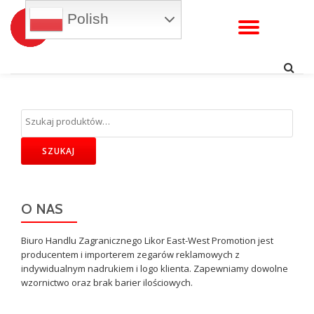
Polish
WŁĄC
Przejdź
do
NAWI
treści
SZUKAJ
O NAS
Biuro Handlu Zagranicznego Likor East-West Promotion jest
producentem i importerem zegarów reklamowych z
indywidualnym nadrukiem i logo klienta. Zapewniamy dowolne
wzornictwo oraz brak barier ilościowych.