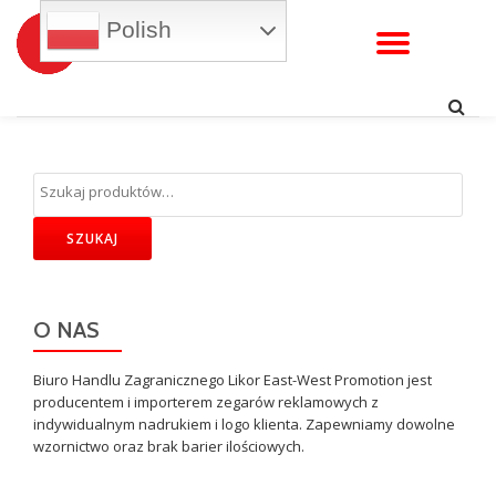
Polish
WŁĄC
Przejdź
do
NAWI
treści
SZUKAJ
O NAS
Biuro Handlu Zagranicznego Likor East-West Promotion jest
producentem i importerem zegarów reklamowych z
indywidualnym nadrukiem i logo klienta. Zapewniamy dowolne
wzornictwo oraz brak barier ilościowych.