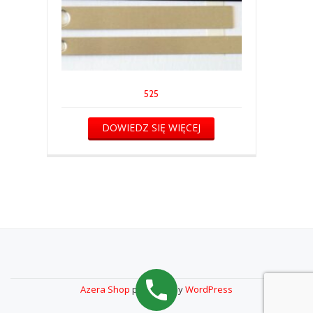
525
DOWIEDZ SIĘ WIĘCEJ
Drugie
Menu
Azera Shop
powered by
WordPress